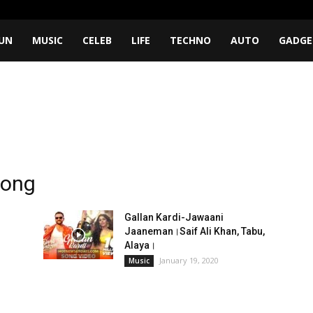
UN
MUSIC
CELEB
LIFE
TECHNO
AUTO
GADGE
song
Gallan Kardi-Jawaani
Jaaneman।Saif Ali Khan, Tabu,
Alaya।
January 19, 2020
Music