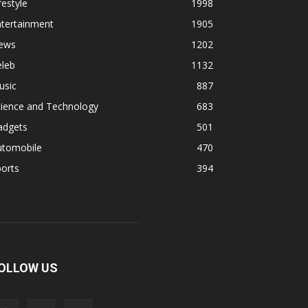
festyle
1998
ntertainment
1905
ews
1202
eleb
1132
usic
887
cience and Technology
683
adgets
501
utomobile
470
orts
394
OLLOW US