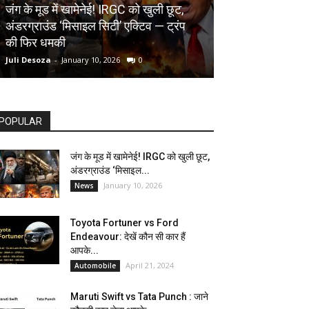
AUTOMOBILE
जंग के मूड में खामेनेई! IRGC को खुली छूट,
अंडरग्राउंड ‘मिसाइल सिटी’ एक्टिव — ट्रंप
Toyota Fortune
की फिर धमकी
देखें कौन सी कार ह
Juli Desoza
-
January 10, 2026
0
dhoni
-
April 21, 202
POPULAR
जंग के मूड में खामेनेई! IRGC को खुली छूट,
अंडरग्राउंड ‘मिसाइल...
January 10, 2026
News
Toyota Fortuner vs Ford
Endeavour: देखें कौन सी कार हैं
आपके...
April 21, 2024
Automobile
Maruti Swift vs Tata Punch : जाने