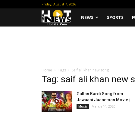
Friday, August 7, 2026
Hot
NEWS
SPORTS
F
News
Update
Home
Tags
Saif ali khan new song
Tag: saif ali khan new 
Gallan Kardi Song from
Jawaani Jaaneman Movie।
March 14, 2020
Music