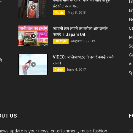
ट,
पंजाबी भाभी के सेक्सी डांस की वीडियो हुई
Li
इंटरनेट पर वायरल
E
May 8, 2018
Music
N
C
जापानी तेल लगाने का तरीका और उसके
फायदे । Japani Oil...
M
August 25, 2019
Lifestyle
S
G
VIDEO: आलिआ भट्ट ने उतारे कपड़े सबके
े
सामने
A
June 4, 2017
Celeb
Sp
OUT US
F
news update is your news, entertainment, music fashion