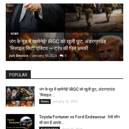
NEWS
जंग के मूड में खामेनेई! IRGC को खुली छूट, अंडरग्राउंड
T
‘मिसाइल सिटी’ एक्टिव — ट्रंप की फिर धमकी
क
Juli Desoza
-
January 10, 2026
0
d
POPULAR
जंग के मूड में खामेनेई! IRGC को खुली छूट, अंडरग्राउंड
‘मिसाइल...
January 10, 2026
News
Toyota Fortuner vs Ford Endeavour: देखें कौन
सी कार हैं आपके...
April 21, 2024
Automobile