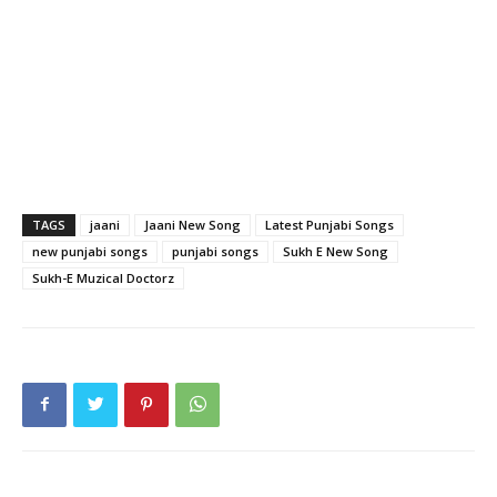
TAGS
jaani
Jaani New Song
Latest Punjabi Songs
new punjabi songs
punjabi songs
Sukh E New Song
Sukh-E Muzical Doctorz