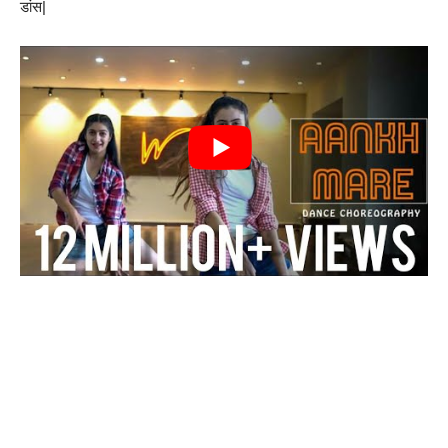
डांस|