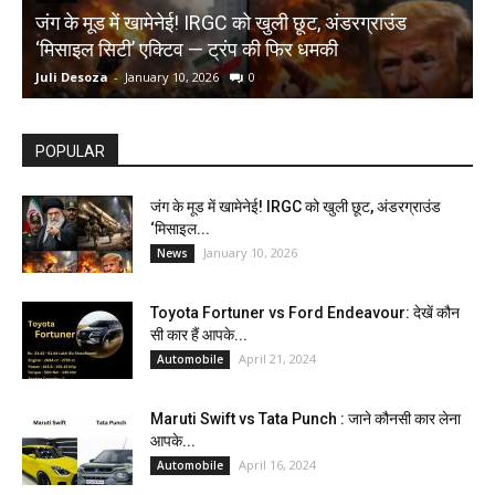
जंग के मूड में खामेनेई! IRGC को खुली छूट, अंडरग्राउंड
T
‘मिसाइल सिटी’ एक्टिव — ट्रंप की फिर धमकी
क
Juli Desoza
-
January 10, 2026
0
d
POPULAR
जंग के मूड में खामेनेई! IRGC को खुली छूट, अंडरग्राउंड
‘मिसाइल...
January 10, 2026
News
Toyota Fortuner vs Ford Endeavour: देखें कौन
सी कार हैं आपके...
April 21, 2024
Automobile
Maruti Swift vs Tata Punch : जाने कौनसी कार लेना
आपके...
April 16, 2024
Automobile