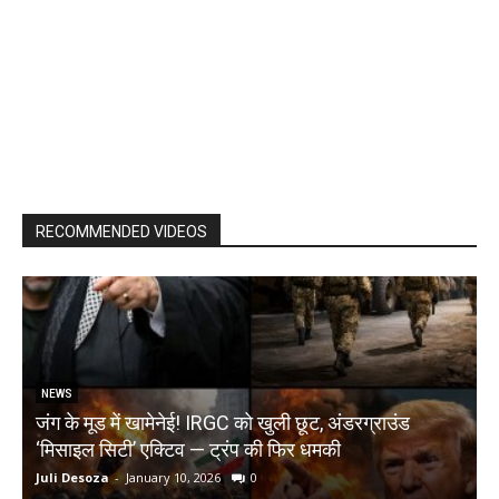
RECOMMENDED VIDEOS
NEWS
जंग के मूड में खामेनेई! IRGC को खुली छूट, अंडरग्राउंड
T
‘मिसाइल सिटी’ एक्टिव — ट्रंप की फिर धमकी
क
Juli Desoza
-
January 10, 2026
0
d