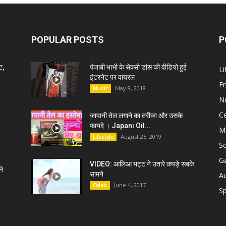
POPULAR POSTS
P
ट,
पंजाबी भाभी के सेक्सी डांस की वीडियो हुई
Li
इंटरनेट पर वायरल
E
May 8, 2018
Music
N
C
जापानी तेल लगाने का तरीका और उसके
फायदे । Japani Oil...
M
August 25, 2019
Lifestyle
S
G
VIDEO: आलिआ भट्ट ने उतारे कपड़े सबके
े
सामने
A
June 4, 2017
Celeb
Sp