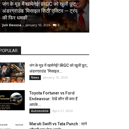
AUTOMOBILE
जंग के मूड में खामेनेई! IRGC को खुली छूट,
अंडरग्राउंड ‘मिसाइल सिटी’ एक्टिव — ट्रंप
Toyota Fortune
की फिर धमकी
देखें कौन सी कार ह
Juli Desoza
-
January 10, 2026
0
dhoni
-
April 21, 202
POPULAR
जंग के मूड में खामेनेई! IRGC को खुली छूट,
अंडरग्राउंड ‘मिसाइल...
January 10, 2026
News
Toyota Fortuner vs Ford
Endeavour: देखें कौन सी कार हैं
आपके...
April 21, 2024
Automobile
Maruti Swift vs Tata Punch : जाने