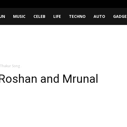
UN
MUSIC
CELEB
LIFE
TECHNO
AUTO
GADGE
Thakur Song .
 Roshan and Mrunal