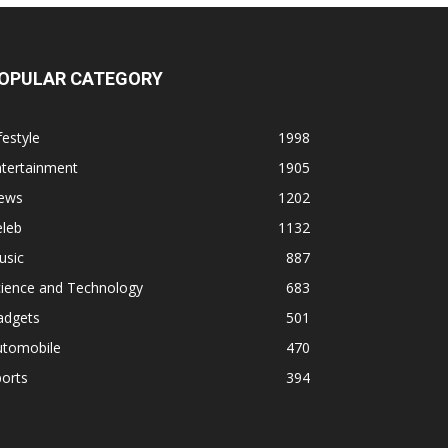
OPULAR CATEGORY
festyle
1998
ntertainment
1905
ews
1202
eleb
1132
usic
887
cience and Technology
683
adgets
501
utomobile
470
orts
394