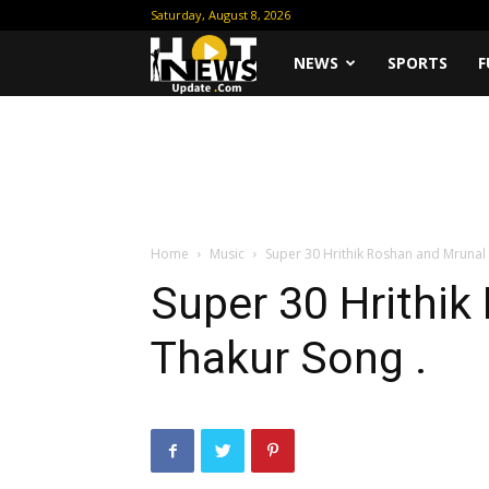
Saturday, August 8, 2026
Hot
NEWS
SPORTS
F
News
Update
Home
Music
Super 30 Hrithik Roshan and Mrunal 
Super 30 Hrithik
Thakur Song .