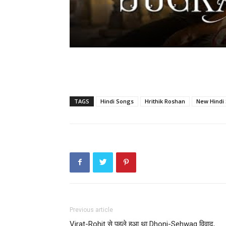
TAGS
Hindi Songs
Hrithik Roshan
New Hindi
Previous article
Virat-Rohit से पहले हुआ था Dhoni-Sehwag विवाद,