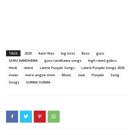
TAGS
2020
Asim Riaz
big boss
Boss
guru
GURU RANDHAWA
guru randhawa songs
high rated gabru
Hindi
latest
Latest Punjabi Songs
Latest Punjabi Songs 2020
maan
mere angne mein
Music
new
Punjabi
Song
Songs
SURMA SURMA