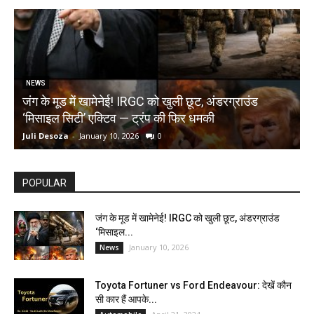
NEWS
जंग के मूड में खामेनेई! IRGC को खुली छूट, अंडरग्राउंड
T
‘मिसाइल सिटी’ एक्टिव — ट्रंप की फिर धमकी
क
Juli Desoza
-
January 10, 2026
0
d
POPULAR
जंग के मूड में खामेनेई! IRGC को खुली छूट, अंडरग्राउंड
‘मिसाइल...
January 10, 2026
News
Toyota Fortuner vs Ford Endeavour: देखें कौन
सी कार हैं आपके...