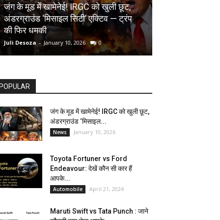
AUTOMOBILE
जंग के मूड में खामेनेई! IRGC को खुली छूट,
अंडरग्राउंड ‘मिसाइल सिटी’ एक्टिव — ट्रंप
Toyota Fortune
की फिर धमकी
देखें कौन सी कार ह
Juli Desoza
-
January 10, 2026
0
dhoni
-
April 21, 202
POPULAR
जंग के मूड में खामेनेई! IRGC को खुली छूट,
अंडरग्राउंड ‘मिसाइल...
January 10, 2026
News
Toyota Fortuner vs Ford
Endeavour: देखें कौन सी कार हैं
आपके...
April 21, 2024
Automobile
Maruti Swift vs Tata Punch : जाने