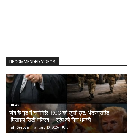
RECOMMENDED VIDEOS
NEWS
जंग के मूड में खामेनेई! IRGC को खुली छूट, अंडरग्राउंड
T
‘मिसाइल सिटी’ एक्टिव — ट्रंप की फिर धमकी
क
Juli Desoza
-
January 10, 2026
0
d