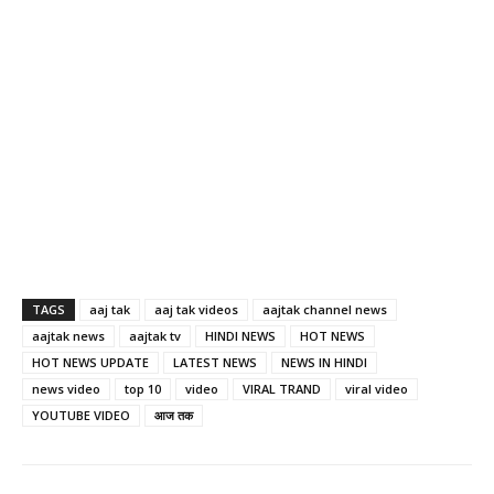
TAGS
aaj tak
aaj tak videos
aajtak channel news
aajtak news
aajtak tv
HINDI NEWS
HOT NEWS
HOT NEWS UPDATE
LATEST NEWS
NEWS IN HINDI
news video
top 10
video
VIRAL TRAND
viral video
YOUTUBE VIDEO
आज तक