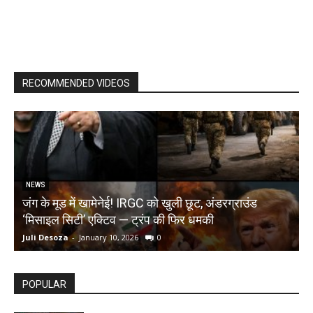
RECOMMENDED VIDEOS
NEWS
जंग के मूड में खामेनेई! IRGC को खुली छूट, अंडरग्राउंड
T
‘मिसाइल सिटी’ एक्टिव — ट्रंप की फिर धमकी
क
Juli Desoza
-
January 10, 2026
0
d
POPULAR