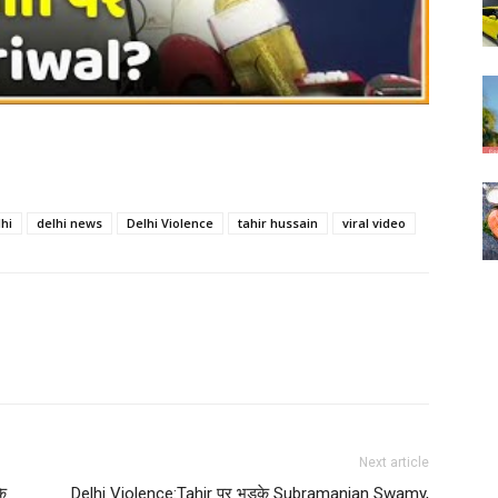
lhi
delhi news
Delhi Violence
tahir hussain
viral video
Next article
े
Delhi Violence:Tahir पर भड़के Subramanian Swamy,