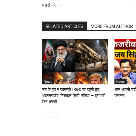
गद्दारों को…।
RELATED ARTICLES
MORE FROM AUTHOR
News
News
जंग के मूड में खामेनेई! IRGC को खुली छूट,
आम आदमी पार्टी
अंडरग्राउंड ‘मिसाइल सिटी’ एक्टिव — ट्रंप की
जमानत
फिर धमकी