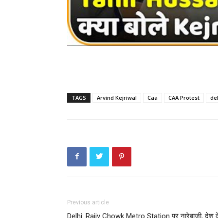
TAGS
Arvind Kejriwal
Caa
CAA Protest
de
Previous article
Delhi: Rajiv Chowk Metro Station पर नारेबाजी, देश क