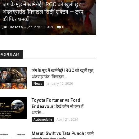
AUTOMOBILE
जंग के मूड में खामेनेई! IRGC को खुली छूट,
अंडरग्राउंड ‘मिसाइल सिटी’ एक्टिव — ट्रंप
Toyota Fortune
की फिर धमकी
देखें कौन सी कार ह
Juli Desoza
-
January 10, 2026
0
dhoni
-
April 21, 202
POPULAR
जंग के मूड में खामेनेई! IRGC को खुली छूट,
अंडरग्राउंड ‘मिसाइल...
January 10, 2026
News
Toyota Fortuner vs Ford
Endeavour: देखें कौन सी कार हैं
आपके...
April 21, 2024
Automobile
Maruti Swift vs Tata Punch : जाने