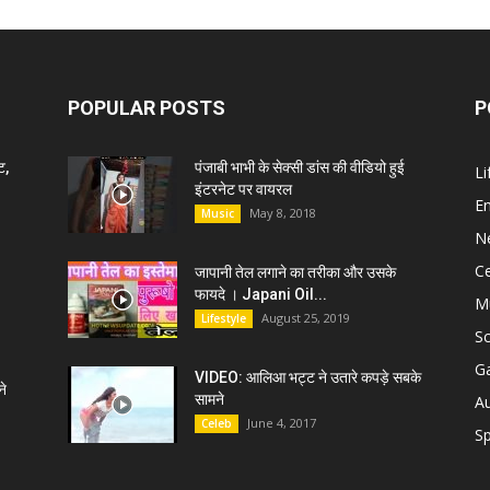
POPULAR POSTS
P
ट,
पंजाबी भाभी के सेक्सी डांस की वीडियो हुई
Li
इंटरनेट पर वायरल
E
May 8, 2018
Music
N
C
जापानी तेल लगाने का तरीका और उसके
फायदे । Japani Oil...
M
August 25, 2019
Lifestyle
S
G
VIDEO: आलिआ भट्ट ने उतारे कपड़े सबके
े
सामने
A
June 4, 2017
Celeb
Sp