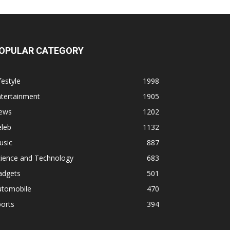
OPULAR CATEGORY
festyle
1998
ntertainment
1905
ews
1202
eleb
1132
usic
887
cience and Technology
683
adgets
501
utomobile
470
orts
394