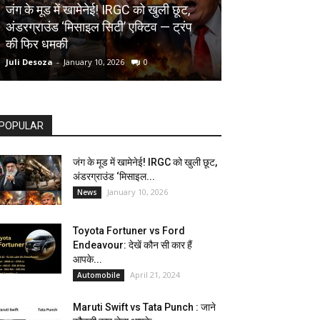
AUTOMOBILE
जंग के मूड में खामेनेई! IRGC को खुली छूट,
अंडरग्राउंड ‘मिसाइल सिटी’ एक्टिव — ट्रंप
Toyota Fortune
की फिर धमकी
देखें कौन सी कार ह
Juli Desoza
-
January 10, 2026
0
dhoni
-
April 21, 202
POPULAR
जंग के मूड में खामेनेई! IRGC को खुली छूट,
अंडरग्राउंड ‘मिसाइल...
January 10, 2026
News
Toyota Fortuner vs Ford
Endeavour: देखें कौन सी कार हैं
आपके...
April 21, 2024
Automobile
Maruti Swift vs Tata Punch : जाने