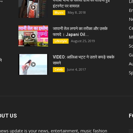
ट,
पंजाबी भाभी के सेक्सी डांस की वीडियो हुई
Li
इंटरनेट पर वायरल
E
May 8, 2018
Music
N
C
जापानी तेल लगाने का तरीका और उसके
फायदे । Japani Oil...
M
August 25, 2019
Lifestyle
S
G
VIDEO: आलिआ भट्ट ने उतारे कपड़े सबके
े
सामने
A
June 4, 2017
Celeb
Sp
OUT US
F
news update is your news, entertainment, music fashion