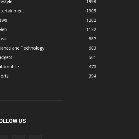
festyle
1998
ntertainment
1905
ews
1202
eleb
1132
usic
887
cience and Technology
683
adgets
501
utomobile
470
orts
394
OLLOW US