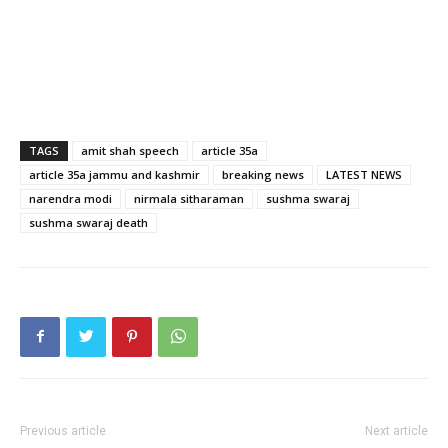
TAGS
amit shah speech
article 35a
article 35a jammu and kashmir
breaking news
LATEST NEWS
narendra modi
nirmala sitharaman
sushma swaraj
sushma swaraj death
Previous article
Next article