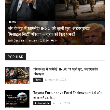
NEWS
जंग के मूड में खामेनेई! IRGC को खुली छूट, अंडरग्राउंड
T
‘मिसाइल सिटी’ एक्टिव — ट्रंप की फिर धमकी
क
Juli Desoza
-
January 10, 2026
0
d
POPULAR
जंग के मूड में खामेनेई! IRGC को खुली छूट, अंडरग्राउंड
‘मिसाइल...
January 10, 2026
News
Toyota Fortuner vs Ford Endeavour: देखें कौन
सी कार हैं आपके...
April 21, 2024
Automobile