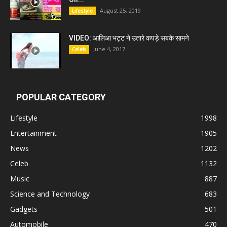
August 25, 2019
Lifestyle
VIDEO: आलिआ भट्ट ने उतारे कपड़े सबके सामने
June 4, 2017
Celeb
POPULAR CATEGORY
Lifestyle
1998
Entertainment
1905
News
1202
Celeb
1132
Music
887
Science and Technology
683
Gadgets
501
Automobile
470