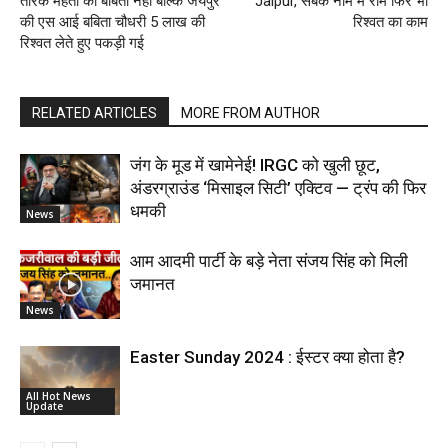
तारक मेहता की बबिता नहीं बल्कि जयपुर
Jaipur, सबके नाम में राम फिर भी
की एस आई बबिता चौधरी 5 लाख की
रिश्वत का काम
रिश्वत लेते हुए पकड़ी गई
RELATED ARTICLES
MORE FROM AUTHOR
जंग के मूड में खामेनेई! IRGC को खुली छूट,
अंडरग्राउंड ‘मिसाइल सिटी’ एक्टिव — ट्रंप की फिर
धमकी
News
आम आदमी पार्टी के बड़े नेता संजय सिंह को मिली
जमानत
News
Easter Sunday 2024 : ईस्टर क्या होता है?
All Hot News
Update