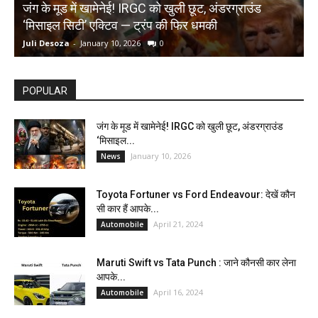
जंग के मूड में खामेनेई! IRGC को खुली छूट, अंडरग्राउंड
T
‘मिसाइल सिटी’ एक्टिव — ट्रंप की फिर धमकी
क
Juli Desoza
-
January 10, 2026
0
d
POPULAR
जंग के मूड में खामेनेई! IRGC को खुली छूट, अंडरग्राउंड
‘मिसाइल...
January 10, 2026
News
Toyota Fortuner vs Ford Endeavour: देखें कौन
सी कार हैं आपके...
April 21, 2024
Automobile
Maruti Swift vs Tata Punch : जाने कौनसी कार लेना
आपके...
April 16, 2024
Automobile