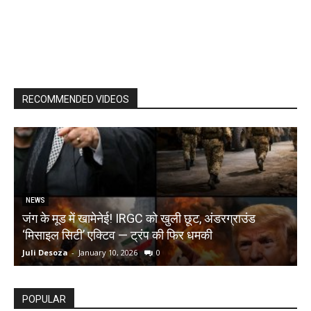
RECOMMENDED VIDEOS
NEWS
जंग के मूड में खामेनेई! IRGC को खुली छूट, अंडरग्राउंड
T
‘मिसाइल सिटी’ एक्टिव — ट्रंप की फिर धमकी
क
Juli Desoza
-
January 10, 2026
0
d
POPULAR