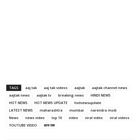
TAGS
aaj tak
aaj tak videos
aajtak
aajtak channel news
aajtak news
aajtak tv
breaking news
HINDI NEWS
HOT NEWS
HOT NEWS UPDATE
hotnewsupdate
LATEST NEWS
maharashtra
mumbai
narendra modi
News
news video
top 10
video
viral video
viral videos
YOUTUBE VIDEO
आज तक