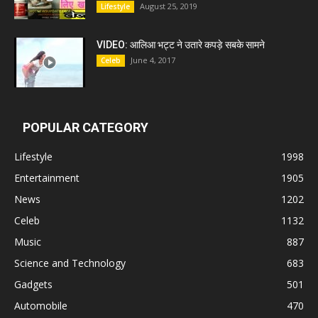
August 25, 2019
Lifestyle
VIDEO: आलिआ भट्ट ने उतारे कपड़े सबके सामने
June 4, 2017
Celeb
POPULAR CATEGORY
Lifestyle
1998
Entertainment
1905
News
1202
Celeb
1132
Music
887
Science and Technology
683
Gadgets
501
Automobile
470