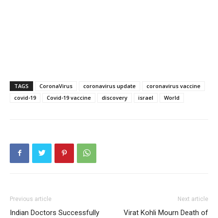
TAGS
CoronaVirus
coronavirus update
coronavirus vaccine
covid-19
Covid-19 vaccine
discovery
israel
World
Previous article
Next article
Indian Doctors Successfully
Virat Kohli Mourn Death of