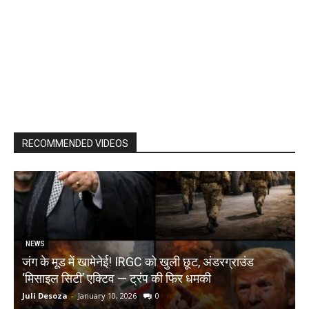
RECOMMENDED VIDEOS
NEWS
जंग के मूड में खामेनेई! IRGC को खुली छूट, अंडरग्राउंड
T
‘मिसाइल सिटी’ एक्टिव — ट्रंप की फिर धमकी
क
Juli Desoza
-
January 10, 2026
0
d