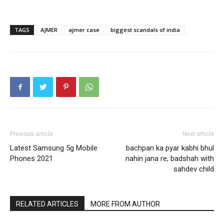
TAGS
AJMER
ajmer case
biggest scandals of india
Previous article
Next article
Latest Samsung 5g Mobile
bachpan ka pyar kabhi bhul
Phones 2021
nahin jana re, badshah with
sahdev child
RELATED ARTICLES
MORE FROM AUTHOR