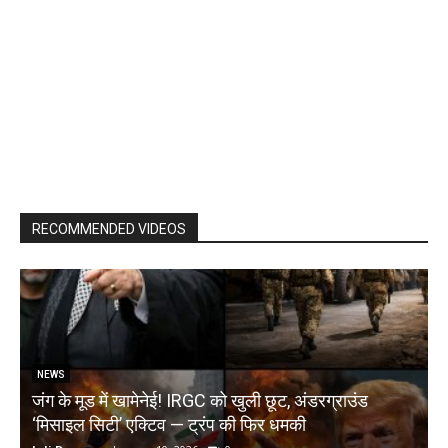
RECOMMENDED VIDEOS
NEWS
जंग के मूड में खामेनेई! IRGC को खुली छूट, अंडरग्राउंड
T
‘मिसाइल सिटी’ एक्टिव — ट्रंप की फिर धमकी
क