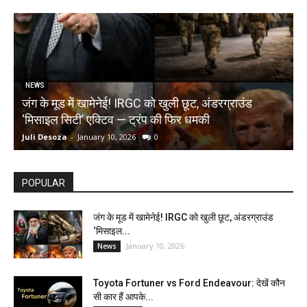
NEWS
जंग के मूड में खामेनेई! IRGC को खुली छूट, अंडरग्राउंड
T
‘मिसाइल सिटी’ एक्टिव — ट्रंप की फिर धमकी
क
Juli Desoza
-
January 10, 2026
0
d
POPULAR
जंग के मूड में खामेनेई! IRGC को खुली छूट, अंडरग्राउंड
‘मिसाइल...
January 10, 2026
News
Toyota Fortuner vs Ford Endeavour: देखें कौन
सी कार हैं आपके...