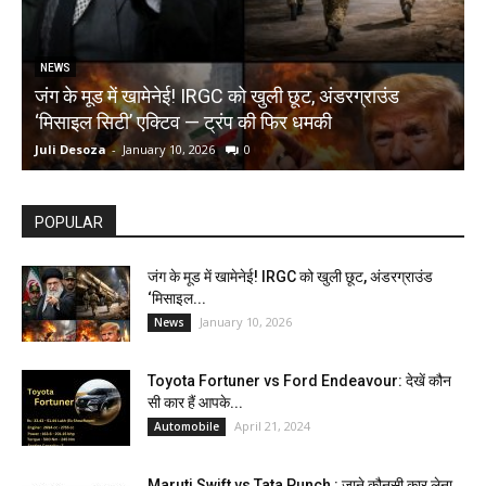
NEWS
जंग के मूड में खामेनेई! IRGC को खुली छूट, अंडरग्राउंड
T
‘मिसाइल सिटी’ एक्टिव — ट्रंप की फिर धमकी
क
Juli Desoza
-
January 10, 2026
0
d
POPULAR
जंग के मूड में खामेनेई! IRGC को खुली छूट, अंडरग्राउंड
‘मिसाइल...
January 10, 2026
News
Toyota Fortuner vs Ford Endeavour: देखें कौन
सी कार हैं आपके...
April 21, 2024
Automobile
Maruti Swift vs Tata Punch : जाने कौनसी कार लेना