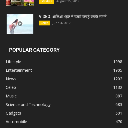
August 25, 2019
Lifestyle
VIDEO: आलिआ भट्ट ने उतारे कपड़े सबके सामने
June 4, 2017
Celeb
POPULAR CATEGORY
Lifestyle
1998
Entertainment
1905
News
1202
Celeb
1132
Music
887
Science and Technology
683
Gadgets
501
Automobile
470