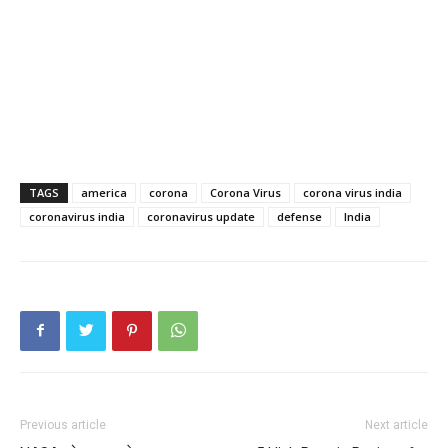
TAGS
america
corona
Corona Virus
corona virus india
coronavirus india
coronavirus update
defense
India
Previous article
Next article