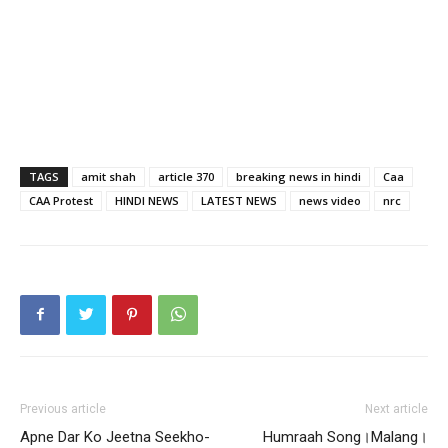
TAGS
amit shah
article 370
breaking news in hindi
Caa
CAA Protest
HINDI NEWS
LATEST NEWS
news video
nrc
Previous article
Next article
Apne Dar Ko Jeetna Seekho-
Humraah Song।Malang।