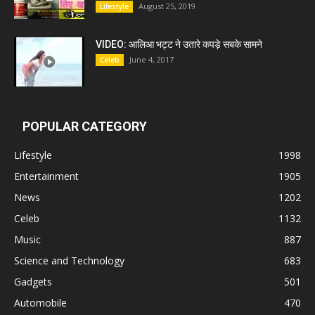
August 25, 2019
Lifestyle
VIDEO: आलिआ भट्ट ने उतारे कपड़े सबके सामने
June 4, 2017
Celeb
POPULAR CATEGORY
Lifestyle
1998
Entertainment
1905
News
1202
Celeb
1132
Music
887
Science and Technology
683
Gadgets
501
Automobile
470