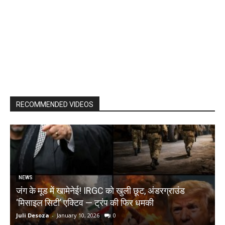
RECOMMENDED VIDEOS
NEWS
जंग के मूड में खामेनेई! IRGC को खुली छूट, अंडरग्राउंड
T
‘मिसाइल सिटी’ एक्टिव — ट्रंप की फिर धमकी
क
Juli Desoza
-
January 10, 2026
0
d