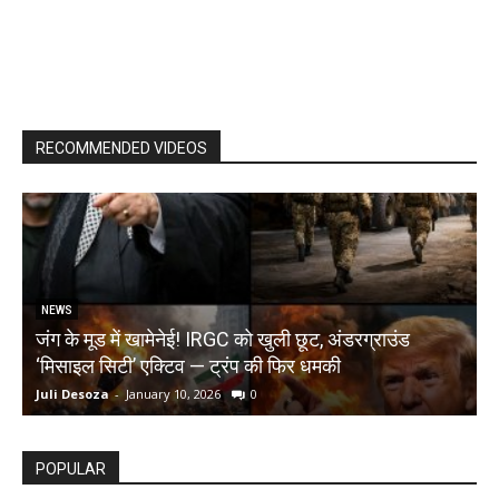
RECOMMENDED VIDEOS
NEWS
जंग के मूड में खामेनेई! IRGC को खुली छूट, अंडरग्राउंड
T
‘मिसाइल सिटी’ एक्टिव — ट्रंप की फिर धमकी
क
Juli Desoza
-
January 10, 2026
0
d
POPULAR