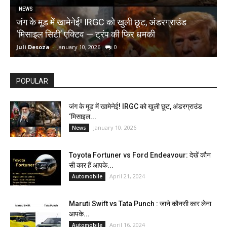
NEWS
जंग के मूड में खामेनेई! IRGC को खुली छूट, अंडरग्राउंड
T
‘मिसाइल सिटी’ एक्टिव — ट्रंप की फिर धमकी
क
Juli Desoza
-
January 10, 2026
0
d
POPULAR
जंग के मूड में खामेनेई! IRGC को खुली छूट, अंडरग्राउंड
‘मिसाइल...
January 10, 2026
News
Toyota Fortuner vs Ford Endeavour: देखें कौन
सी कार हैं आपके...
April 21, 2024
Automobile
Maruti Swift vs Tata Punch : जाने कौनसी कार लेना
आपके...
April 16, 2024
Automobile