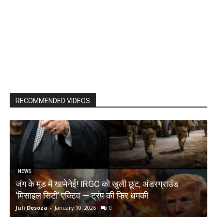
RECOMMENDED VIDEOS
NEWS
जंग के मूड में खामेनेई! IRGC को खुली छूट, अंडरग्राउंड
T
‘मिसाइल सिटी’ एक्टिव — ट्रंप की फिर धमकी
क
Juli Desoza
-
January 10, 2026
0
d