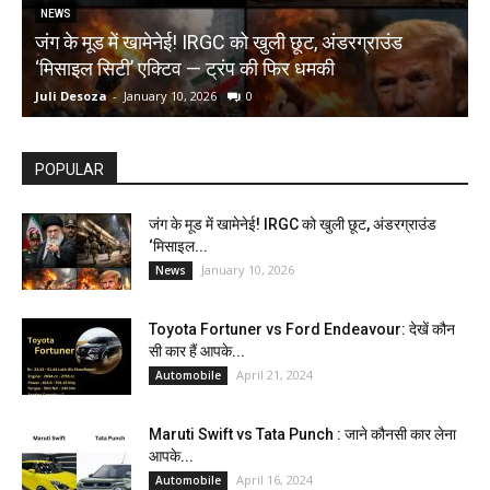
NEWS
जंग के मूड में खामेनेई! IRGC को खुली छूट, अंडरग्राउंड
T
‘मिसाइल सिटी’ एक्टिव — ट्रंप की फिर धमकी
क
Juli Desoza
-
January 10, 2026
0
d
POPULAR
जंग के मूड में खामेनेई! IRGC को खुली छूट, अंडरग्राउंड
‘मिसाइल...
January 10, 2026
News
Toyota Fortuner vs Ford Endeavour: देखें कौन
सी कार हैं आपके...
April 21, 2024
Automobile
Maruti Swift vs Tata Punch : जाने कौनसी कार लेना
आपके...
April 16, 2024
Automobile