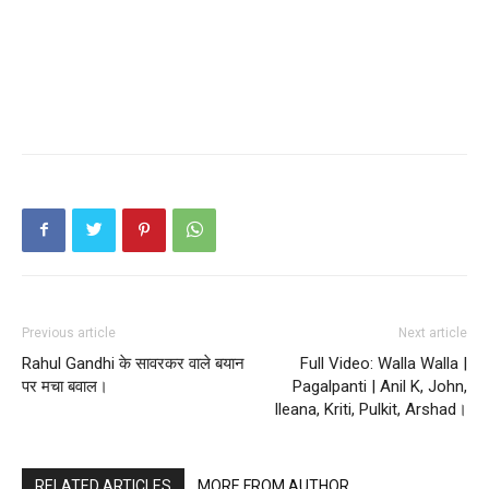
Previous article
Next article
Rahul Gandhi के सावरकर वाले बयान
Full Video: Walla Walla |
पर मचा बवाल।
Pagalpanti | Anil K, John,
Ileana, Kriti, Pulkit, Arshad।
RELATED ARTICLES
MORE FROM AUTHOR