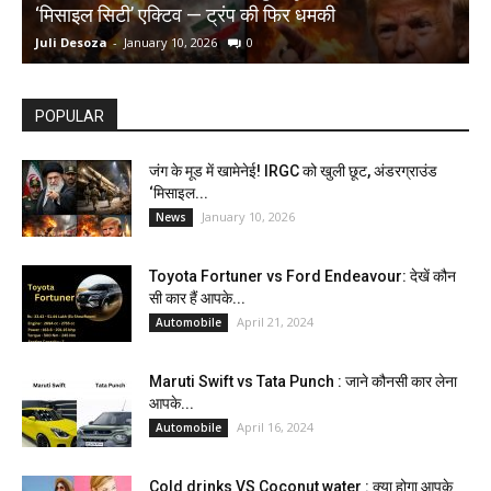
‘मिसाइल सिटी’ एक्टिव — ट्रंप की फिर धमकी
क
Juli Desoza
-
January 10, 2026
0
d
POPULAR
जंग के मूड में खामेनेई! IRGC को खुली छूट, अंडरग्राउंड
‘मिसाइल...
January 10, 2026
News
Toyota Fortuner vs Ford Endeavour: देखें कौन
सी कार हैं आपके...
April 21, 2024
Automobile
Maruti Swift vs Tata Punch : जाने कौनसी कार लेना
आपके...
April 16, 2024
Automobile
Cold drinks VS Coconut water : क्या होगा आपके