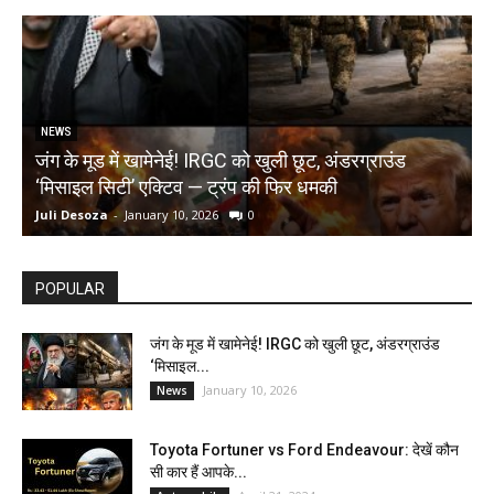
NEWS
जंग के मूड में खामेनेई! IRGC को खुली छूट, अंडरग्राउंड
T
‘मिसाइल सिटी’ एक्टिव — ट्रंप की फिर धमकी
क
Juli Desoza
-
January 10, 2026
0
d
POPULAR
जंग के मूड में खामेनेई! IRGC को खुली छूट, अंडरग्राउंड
‘मिसाइल...
January 10, 2026
News
Toyota Fortuner vs Ford Endeavour: देखें कौन
सी कार हैं आपके...