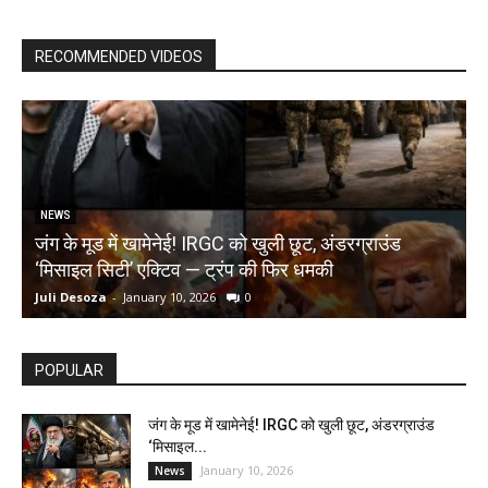
RECOMMENDED VIDEOS
NEWS
जंग के मूड में खामेनेई! IRGC को खुली छूट, अंडरग्राउंड
T
‘मिसाइल सिटी’ एक्टिव — ट्रंप की फिर धमकी
क
Juli Desoza
-
January 10, 2026
0
d
POPULAR
जंग के मूड में खामेनेई! IRGC को खुली छूट, अंडरग्राउंड
‘मिसाइल...
January 10, 2026
News