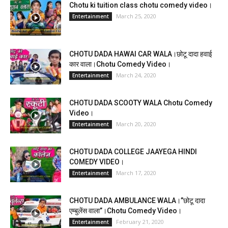
Chotu ki tuition class chotu comedy video।
March 25, 2020
Entertainment
CHOTU DADA HAWAI CAR WALA।छोटू दादा हवाई
कार वाला।Chotu Comedy Video।
March 24, 2020
Entertainment
CHOTU DADA SCOOTY WALA Chotu Comedy
Video।
March 20, 2020
Entertainment
CHOTU DADA COLLEGE JAAYEGA HINDI
COMEDY VIDEO।
March 17, 2020
Entertainment
CHOTU DADA AMBULANCE WALA।”छोटू दादा
एम्बुलेंस वाला”।Chotu Comedy Video।
February 21, 2020
Entertainment