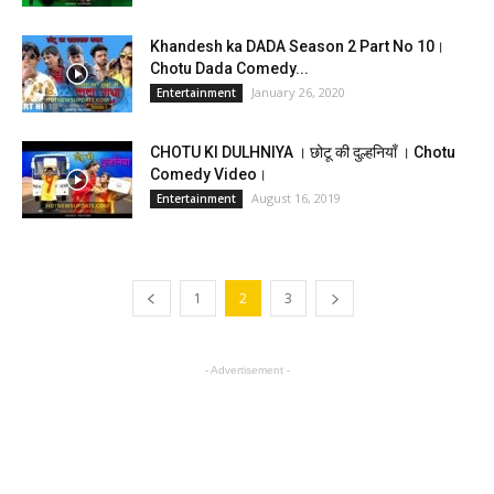
Khandesh ka DADA Season 2 Part No 10।
Chotu Dada Comedy...
January 26, 2020
Entertainment
CHOTU KI DULHNIYA । छोटू की दुल्हनियाँ । Chotu
Comedy Video।
August 16, 2019
Entertainment
1
2
3
- Advertisement -