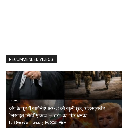
RECOMMENDED VIDEOS
NEWS
जंग के मूड में खामेनेई! IRGC को खुली छूट, अंडरग्राउंड
T
‘मिसाइल सिटी’ एक्टिव — ट्रंप की फिर धमकी
क
Juli Desoza
-
January 10, 2026
0
d