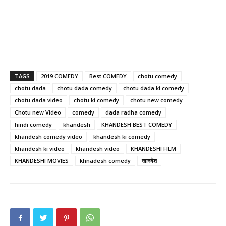
TAGS
2019 COMEDY
Best COMEDY
chotu comedy
chotu dada
chotu dada comedy
chotu dada ki comedy
chotu dada video
chotu ki comedy
chotu new comedy
Chotu new Video
comedy
dada radha comedy
hindi comedy
khandesh
KHANDESH BEST COMEDY
khandesh comedy video
khandesh ki comedy
khandesh ki video
khandesh video
KHANDESHI FILM
KHANDESHI MOVIES
khnadesh comedy
खानदेश