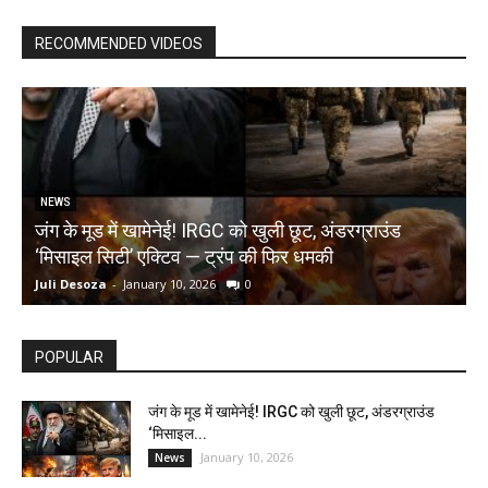
RECOMMENDED VIDEOS
NEWS
जंग के मूड में खामेनेई! IRGC को खुली छूट, अंडरग्राउंड
T
‘मिसाइल सिटी’ एक्टिव — ट्रंप की फिर धमकी
क
Juli Desoza
-
January 10, 2026
0
d
POPULAR
जंग के मूड में खामेनेई! IRGC को खुली छूट, अंडरग्राउंड
‘मिसाइल...
January 10, 2026
News