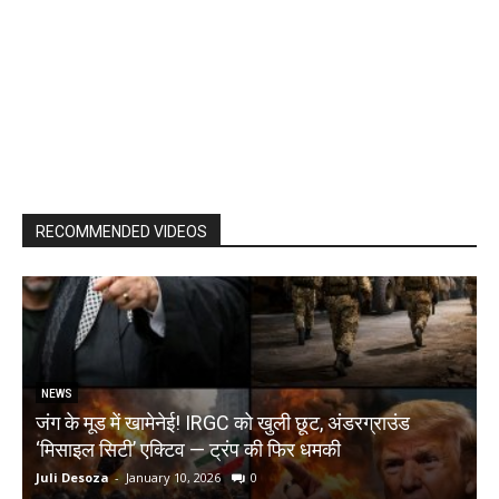
RECOMMENDED VIDEOS
NEWS
जंग के मूड में खामेनेई! IRGC को खुली छूट, अंडरग्राउंड
T
‘मिसाइल सिटी’ एक्टिव — ट्रंप की फिर धमकी
क
Juli Desoza
-
January 10, 2026
0
d