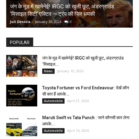
जंग के मूड में खामेनेई! IRGC को खुली छूट, अंडरग्राउंड
T
‘मिसाइल सिटी’ एक्टिव — ट्रंप की फिर धमकी
क
Juli Desoza
-
January 10, 2026
0
d
POPULAR
जंग के मूड में खामेनेई! IRGC को खुली छूट, अंडरग्राउंड
‘मिसाइल...
January 10, 2026
News
Toyota Fortuner vs Ford Endeavour: देखें कौन
सी कार हैं आपके...
April 21, 2024
Automobile
Maruti Swift vs Tata Punch : जाने कौनसी कार लेना
आपके...
April 16, 2024
Automobile