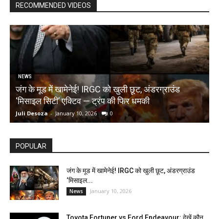
RECOMMENDED VIDEOS
NEWS
जंग के मूड में खामेनेई! IRGC को खुली छूट, अंडरग्राउंड
T
‘मिसाइल सिटी’ एक्टिव — ट्रंप की फिर धमकी
क
Juli Desoza
-
January 10, 2026
0
d
POPULAR
जंग के मूड में खामेनेई! IRGC को खुली छूट, अंडरग्राउंड
‘मिसाइल...
January 10, 2026
News
Toyota Fortuner vs Ford Endeavour: देखें कौन