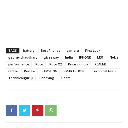
TAGS
battery
Best Phones
camera
First Look
gaurav chaudhary
giveaway
India
IPHONE
M31
Nokia
performance
Poco
Poco X2
Price in India
REALME
redmi
Review
SAMSUNG
SMARTPHONE
Technical Guruji
Technicalguruji
unboxing
Xiaomi