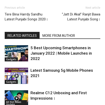
Previous article
Next article
Tere Bina Harrdy Sandhu
“Jatt Di Akal” Ranjit Bawa
Latest Punjabi Songs 2020।
Latest Punjabi Song।
RELATED ARTICLES
MORE FROM AUTHOR
5 Best Upcoming Smartphones in
January 2022 | Mobile Launches in
2022
Gadgets
Latest Samsung 5g Mobile Phones
2021
Gadgets
Realme C12 Unboxing and First
Impressions।
All Hot News
Update