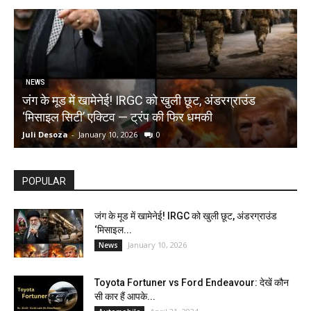
NEWS
जंग के मूड में खामेनेई! IRGC को खुली छूट, अंडरग्राउंड
T
‘मिसाइल सिटी’ एक्टिव — ट्रंप की फिर धमकी
क
Juli Desoza
-
January 10, 2026
0
d
POPULAR
जंग के मूड में खामेनेई! IRGC को खुली छूट, अंडरग्राउंड
‘मिसाइल...
January 10, 2026
News
Toyota Fortuner vs Ford Endeavour: देखें कौन
सी कार हैं आपके...