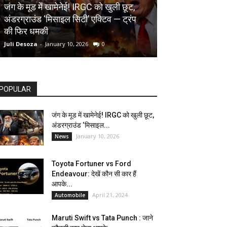
AUTOMOBILE
जंग के मूड में खामेनेई! IRGC को खुली छूट,
अंडरग्राउंड ‘मिसाइल सिटी’ एक्टिव — ट्रंप
Toyota Fortune
की फिर धमकी
देखें कौन सी कार ह
Juli Desoza
-
January 10, 2026
0
dhoni
-
April 21, 202
POPULAR
जंग के मूड में खामेनेई! IRGC को खुली छूट,
अंडरग्राउंड ‘मिसाइल...
January 10, 2026
News
Toyota Fortuner vs Ford
Endeavour: देखें कौन सी कार हैं
आपके...
April 21, 2024
Automobile
Maruti Swift vs Tata Punch : जाने