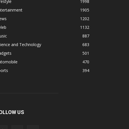
festyle
1998
ntertainment
1905
ews
1202
eleb
1132
usic
887
cience and Technology
683
adgets
501
utomobile
470
orts
394
OLLOW US