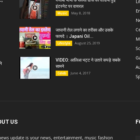
ट,
पंजाबी भाभी के सेक्सी डांस की वीडियो हुई
Li
इंटरनेट पर वायरल
E
May 8, 2018
Music
N
C
जापानी तेल लगाने का तरीका और उसके
फायदे । Japani Oil...
M
August 25, 2019
Lifestyle
S
G
VIDEO: आलिआ भट्ट ने उतारे कपड़े सबके
े
सामने
A
June 4, 2017
Celeb
Sp
OUT US
F
news update is your news, entertainment, music fashion