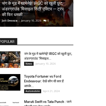
AUTOMOBILE
जंग के मूड में खामेनेई! IRGC को खुली छूट,
अंडरग्राउंड ‘मिसाइल सिटी’ एक्टिव — ट्रंप
Toyota Fortune
की फिर धमकी
देखें कौन सी कार ह
Juli Desoza
-
January 10, 2026
0
dhoni
-
April 21, 202
POPULAR
जंग के मूड में खामेनेई! IRGC को खुली छूट,
अंडरग्राउंड ‘मिसाइल...
January 10, 2026
News
Toyota Fortuner vs Ford
Endeavour: देखें कौन सी कार हैं
आपके...
April 21, 2024
Automobile
Maruti Swift vs Tata Punch : जाने