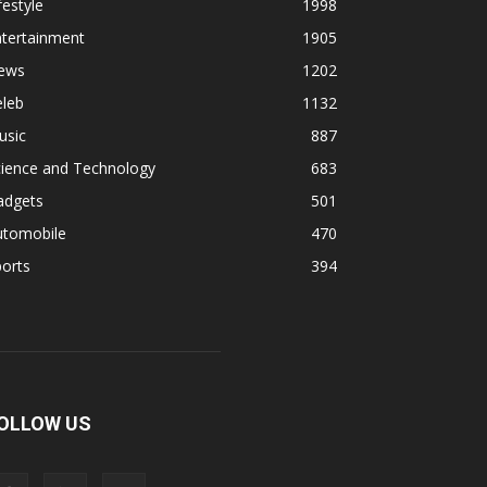
festyle
1998
ntertainment
1905
ews
1202
eleb
1132
usic
887
cience and Technology
683
adgets
501
utomobile
470
orts
394
OLLOW US