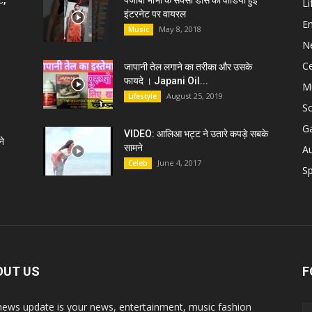
ट,
पंजाबी भाभी के सेक्सी डांस की वीडियो हुई
Li
इंटरनेट पर वायरल
E
May 8, 2018
Music
N
C
जापानी तेल लगाने का तरीका और उसके
फायदे । Japani Oil...
M
August 25, 2019
Lifestyle
S
G
VIDEO: आलिआ भट्ट ने उतारे कपड़े सबके
े
सामने
A
June 4, 2017
Celeb
Sp
OUT US
F
news update is your news, entertainment, music fashion