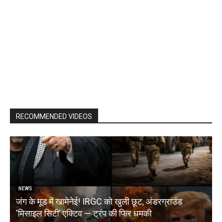
RECOMMENDED VIDEOS
NEWS
जंग के मूड में खामेनेई! IRGC को खुली छूट, अंडरग्राउंड
T
‘मिसाइल सिटी’ एक्टिव — ट्रंप की फिर धमकी
क