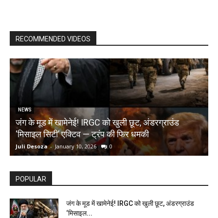
RECOMMENDED VIDEOS
NEWS
जंग के मूड में खामेनेई! IRGC को खुली छूट, अंडरग्राउंड
T
‘मिसाइल सिटी’ एक्टिव — ट्रंप की फिर धमकी
क
Juli Desoza
-
January 10, 2026
0
d
POPULAR
जंग के मूड में खामेनेई! IRGC को खुली छूट, अंडरग्राउंड
‘मिसाइल...