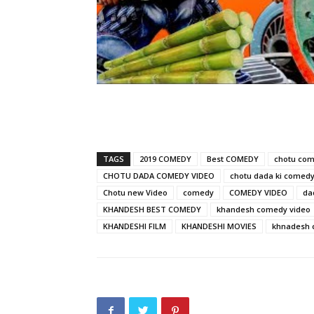
TAGS
2019 COMEDY
Best COMEDY
chotu co
CHOTU DADA COMEDY VIDEO
chotu dada ki comed
Chotu new Video
comedy
COMEDY VIDEO
da
KHANDESH BEST COMEDY
khandesh comedy video
KHANDESHI FILM
KHANDESHI MOVIES
khnadesh