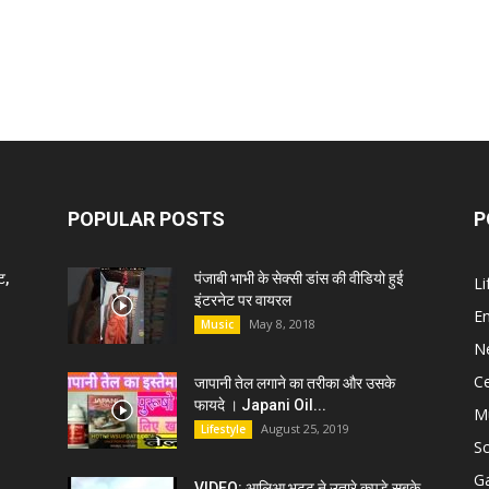
POPULAR POSTS
P
ट,
पंजाबी भाभी के सेक्सी डांस की वीडियो हुई
Li
इंटरनेट पर वायरल
E
May 8, 2018
Music
N
C
जापानी तेल लगाने का तरीका और उसके
फायदे । Japani Oil...
M
August 25, 2019
Lifestyle
S
G
VIDEO: आलिआ भट्ट ने उतारे कपड़े सबके