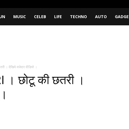
UN
MUSIC
CELEB
LIFE
TECHNO
AUTO
GADGE
 । देखिये मजेदार वीडियो ।
। छोटू की छतरी ।
 ।