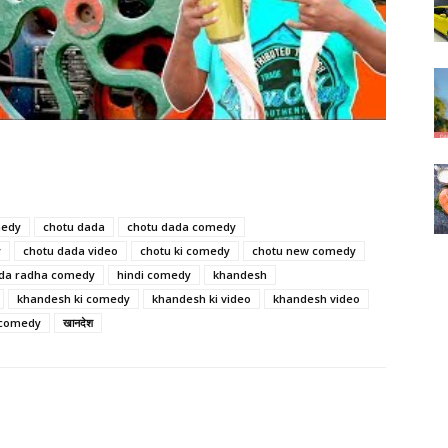
medy
chotu dada
chotu dada comedy
y
chotu dada video
chotu ki comedy
chotu new comedy
da radha comedy
hindi comedy
khandesh
khandesh ki comedy
khandesh ki video
khandesh video
 comedy
खानदेश