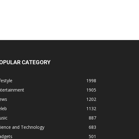
OPULAR CATEGORY
festyle
1998
ntertainment
1905
ews
1202
eleb
1132
usic
887
cience and Technology
683
adgets
501