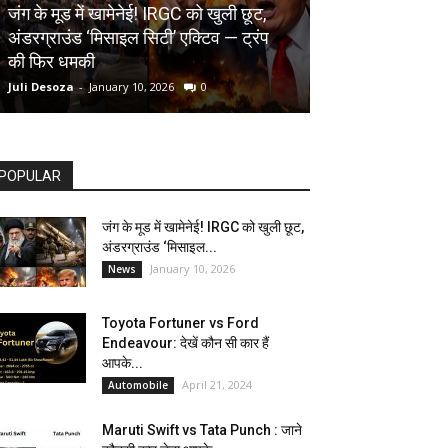
AUTOMOBILE
जंग के मूड में खामेनेई! IRGC को खुली छूट,
अंडरग्राउंड ‘मिसाइल सिटी’ एक्टिव — ट्रंप
Toyota Fortune
की फिर धमकी
देखें कौन सी कार ह
Juli Desoza
-
January 10, 2026
0
dhoni
-
April 21, 202
POPULAR
जंग के मूड में खामेनेई! IRGC को खुली छूट,
अंडरग्राउंड ‘मिसाइल...
January 10, 2026
News
Toyota Fortuner vs Ford
Endeavour: देखें कौन सी कार हैं
आपके...
April 21, 2024
Automobile
Maruti Swift vs Tata Punch : जाने