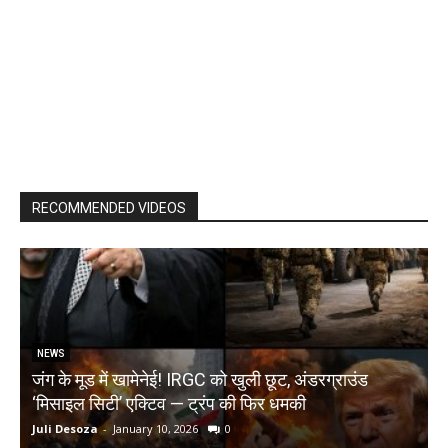
RECOMMENDED VIDEOS
NEWS
जंग के मूड में खामेनेई! IRGC को खुली छूट, अंडरग्राउंड
T
‘मिसाइल सिटी’ एक्टिव — ट्रंप की फिर धमकी
क
Juli Desoza
-
January 10, 2026
0
d