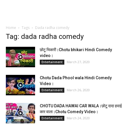
Home
Tags
Dada radha comedy
Tag: dada radha comedy
छोटू भिकारी।Chotu bhikari Hindi Comedy
video।
March 27, 2020
Entertainment
Chotu Dada Phool wala Hindi Comedy
Video।
March 26, 2020
Entertainment
CHOTU DADA HAWAI CAR WALA।छोटू दादा हवाई
कार वाला।Chotu Comedy Video।
March 24, 2020
Entertainment