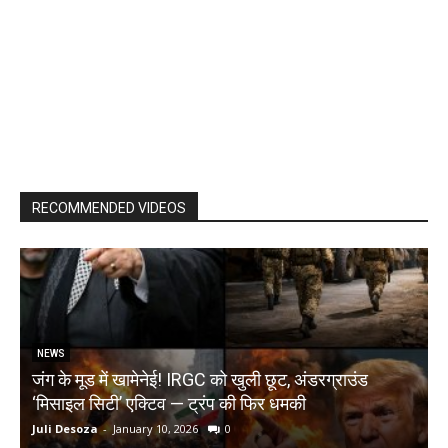
RECOMMENDED VIDEOS
NEWS
जंग के मूड में खामेनेई! IRGC को खुली छूट, अंडरग्राउंड
T
‘मिसाइल सिटी’ एक्टिव — ट्रंप की फिर धमकी
क
Juli Desoza
-
January 10, 2026
0
d