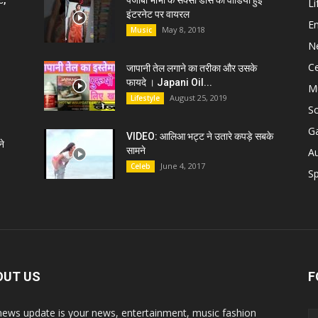
ट,
पंजाबी भाभी के सेक्सी डांस की वीडियो हुई
Li
इंटरनेट पर वायरल
E
May 8, 2018
Music
N
C
जापानी तेल लगाने का तरीका और उसके
फायदे । Japani Oil...
M
August 25, 2019
Lifestyle
S
G
VIDEO: आलिआ भट्ट ने उतारे कपड़े सबके
े
सामने
A
June 4, 2017
Celeb
Sp
OUT US
F
news update is your news, entertainment, music fashion