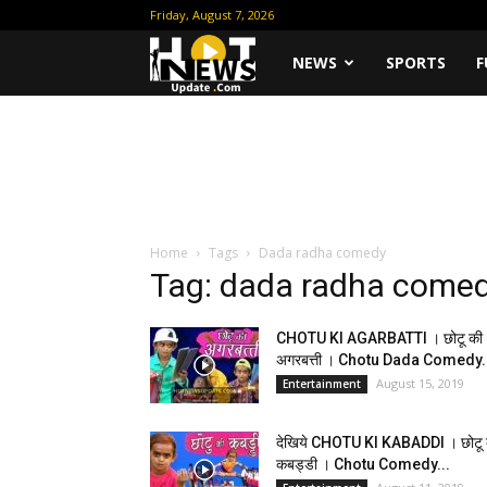
Friday, August 7, 2026
Hot
NEWS
SPORTS
F
News
Update
Home
Tags
Dada radha comedy
Tag: dada radha come
CHOTU KI AGARBATTI । छोटू की
अगरबत्ती । Chotu Dada Comedy.
August 15, 2019
Entertainment
देखिये CHOTU KI KABADDI । छोटू 
कबड्डी । Chotu Comedy...