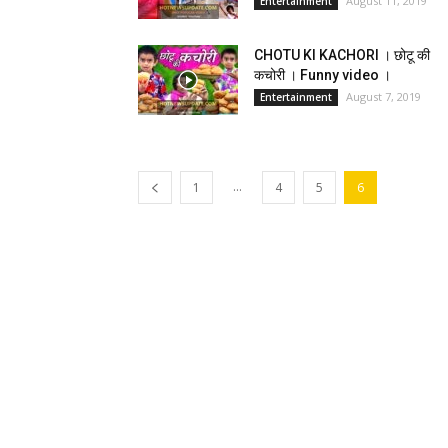
August 11, 2019
Entertainment
CHOTU KI KACHORI । छोटू की
कचोरी । Funny video ।
August 7, 2019
Entertainment
...
1
4
5
6