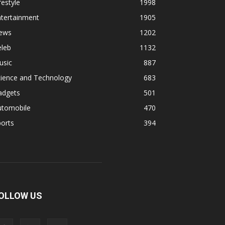
festyle
1998
ntertainment
1905
ews
1202
eleb
1132
usic
887
cience and Technology
683
adgets
501
utomobile
470
orts
394
OLLOW US