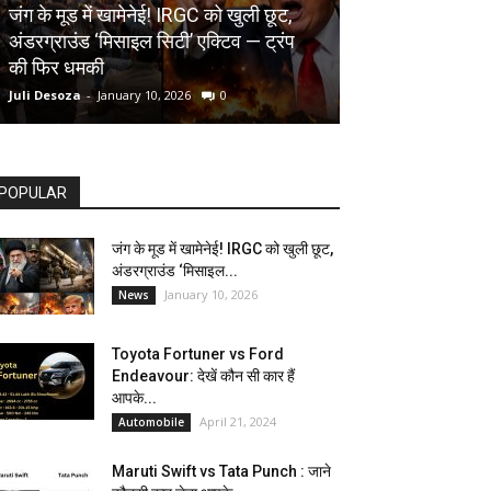
AUTOMOBILE
जंग के मूड में खामेनेई! IRGC को खुली छूट,
अंडरग्राउंड ‘मिसाइल सिटी’ एक्टिव — ट्रंप
Toyota Fortune
की फिर धमकी
देखें कौन सी कार ह
Juli Desoza
-
January 10, 2026
0
dhoni
-
April 21, 202
POPULAR
जंग के मूड में खामेनेई! IRGC को खुली छूट,
अंडरग्राउंड ‘मिसाइल...
January 10, 2026
News
Toyota Fortuner vs Ford
Endeavour: देखें कौन सी कार हैं
आपके...
April 21, 2024
Automobile
Maruti Swift vs Tata Punch : जाने