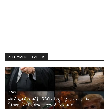
RECOMMENDED VIDEOS
NEWS
जंग के मूड में खामेनेई! IRGC को खुली छूट, अंडरग्राउंड
T
‘मिसाइल सिटी’ एक्टिव — ट्रंप की फिर धमकी
क