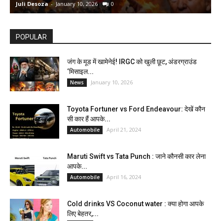
Juli Desoza
-
January 10, 2026
0
d
POPULAR
जंग के मूड में खामेनेई! IRGC को खुली छूट, अंडरग्राउंड
‘मिसाइल...
January 10, 2026
News
Toyota Fortuner vs Ford Endeavour: देखें कौन
सी कार हैं आपके...
April 21, 2024
Automobile
Maruti Swift vs Tata Punch : जाने कौनसी कार लेना
आपके...
April 16, 2024
Automobile
Cold drinks VS Coconut water : क्या होगा आपके
लिए बेहतर,...