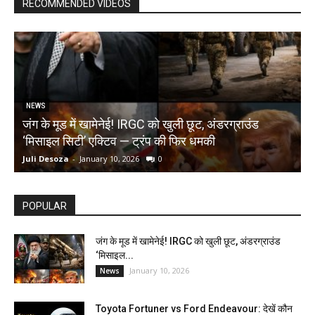
RECOMMENDED VIDEOS
NEWS
जंग के मूड में खामेनेई! IRGC को खुली छूट, अंडरग्राउंड
T
‘मिसाइल सिटी’ एक्टिव — ट्रंप की फिर धमकी
क
Juli Desoza
-
January 10, 2026
0
d
POPULAR
जंग के मूड में खामेनेई! IRGC को खुली छूट, अंडरग्राउंड
‘मिसाइल...
January 10, 2026
News
Toyota Fortuner vs Ford Endeavour: देखें कौन