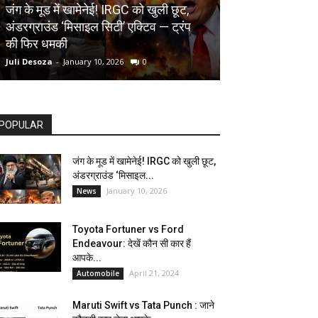
AUTOMOBILE
जंग के मूड में खामेनेई! IRGC को खुली छूट,
अंडरग्राउंड ‘मिसाइल सिटी’ एक्टिव — ट्रंप
Toyota Fortune
की फिर धमकी
देखें कौन सी कार ह
Juli Desoza
-
January 10, 2026
0
dhoni
-
April 21, 202
POPULAR
जंग के मूड में खामेनेई! IRGC को खुली छूट,
अंडरग्राउंड ‘मिसाइल...
January 10, 2026
News
Toyota Fortuner vs Ford
Endeavour: देखें कौन सी कार हैं
आपके...
April 21, 2024
Automobile
Maruti Swift vs Tata Punch : जाने