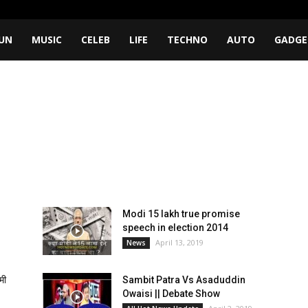
UN
MUSIC
CELEB
LIFE
TECHNO
AUTO
GADGE
Modi 15 lakh true promise
speech in election 2014
April 13, 2019
News
मी
Sambit Patra Vs Asaduddin
Owaisi || Debate Show