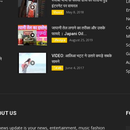
ट,
पंजाबी भाभी के सेक्सी डांस की वीडियो हुई
Li
इंटरनेट पर वायरल
E
May 8, 2018
Music
N
C
जापानी तेल लगाने का तरीका और उसके
फायदे । Japani Oil...
M
August 25, 2019
Lifestyle
S
G
VIDEO: आलिआ भट्ट ने उतारे कपड़े सबके
े
सामने
A
June 4, 2017
Celeb
Sp
OUT US
F
news update is your news, entertainment, music fashion