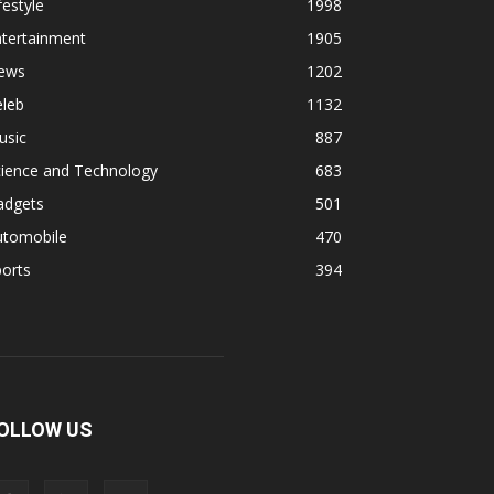
festyle
1998
ntertainment
1905
ews
1202
eleb
1132
usic
887
cience and Technology
683
adgets
501
utomobile
470
orts
394
OLLOW US