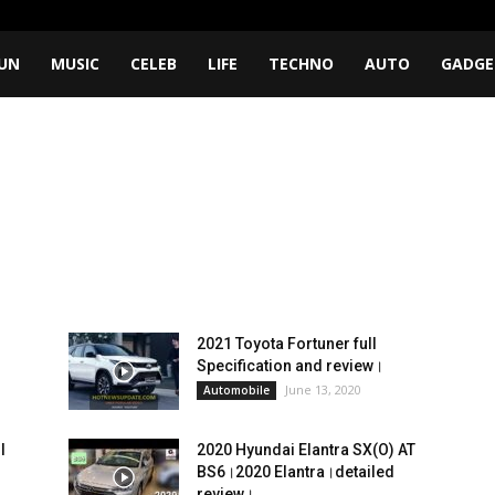
UN
MUSIC
CELEB
LIFE
TECHNO
AUTO
GADGE
2021 Toyota Fortuner full
Specification and review।
June 13, 2020
Automobile
l
2020 Hyundai Elantra SX(O) AT
BS6।2020 Elantra।detailed
review।