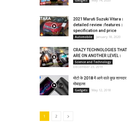
May 14, 2020
Gadgets
2021 Maruti Suzuki Vitara।
detailed review।features।
specification and price
January 18, 2020
Automobile
CRAZY TECHNOLOGIES THAT
ARE ON ANOTHER LEVEL।
Science and Technology
December 23, 2019
मोटो के 2018 में आने वाले कुछ शानदार
मोबाइल्स
May 12, 2018
Gadgets
1
2