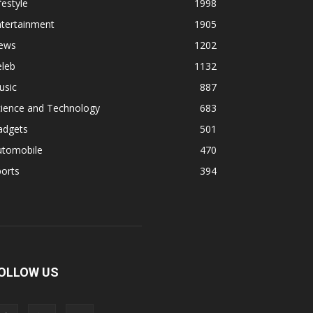
festyle
1998
ntertainment
1905
ews
1202
eleb
1132
usic
887
cience and Technology
683
adgets
501
utomobile
470
orts
394
OLLOW US