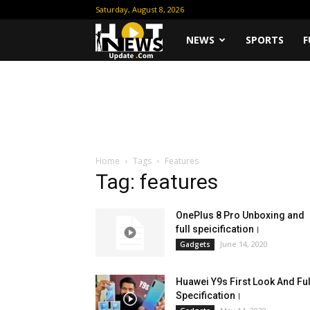
Saturday, August 8, 2026
Hot
NEWS
SPORTS
F
News
Update
Home
Tags
Features
Tag: features
OnePlus 8 Pro Unboxing and
full speicification।
June 14, 2020
Gadgets
Huawei Y9s First Look And Ful
Specification।