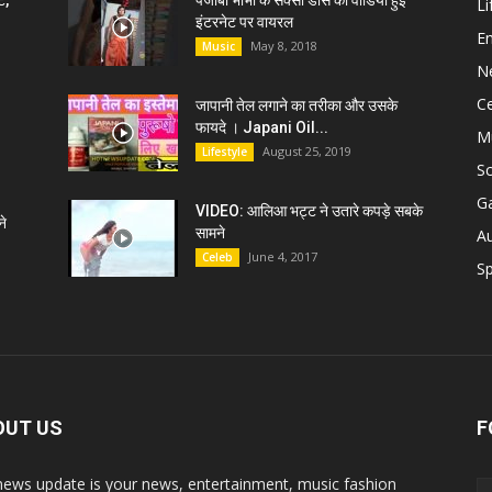
ट,
पंजाबी भाभी के सेक्सी डांस की वीडियो हुई
Li
इंटरनेट पर वायरल
E
May 8, 2018
Music
N
C
जापानी तेल लगाने का तरीका और उसके
फायदे । Japani Oil...
M
August 25, 2019
Lifestyle
S
G
VIDEO: आलिआ भट्ट ने उतारे कपड़े सबके
े
सामने
A
June 4, 2017
Celeb
Sp
OUT US
F
news update is your news, entertainment, music fashion