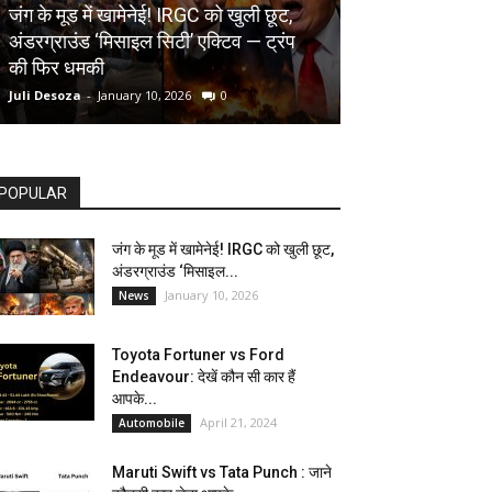
AUTOMOBILE
जंग के मूड में खामेनेई! IRGC को खुली छूट,
अंडरग्राउंड ‘मिसाइल सिटी’ एक्टिव — ट्रंप
Toyota Fortune
की फिर धमकी
देखें कौन सी कार ह
Juli Desoza
-
January 10, 2026
0
dhoni
-
April 21, 202
POPULAR
जंग के मूड में खामेनेई! IRGC को खुली छूट,
अंडरग्राउंड ‘मिसाइल...
January 10, 2026
News
Toyota Fortuner vs Ford
Endeavour: देखें कौन सी कार हैं
आपके...
April 21, 2024
Automobile
Maruti Swift vs Tata Punch : जाने