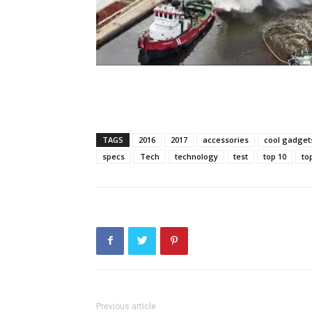
TAGS
2016
2017
accessories
cool gadget
specs
Tech
technology
test
top 10
to
Previous article