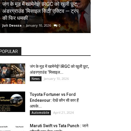
AUTOMOBILE
जंग के मूड में खामेनेई! IRGC को खुली छूट,
अंडरग्राउंड ‘मिसाइल सिटी’ एक्टिव — ट्रंप
Toyota Fortune
की फिर धमकी
देखें कौन सी कार ह
Juli Desoza
-
January 10, 2026
0
dhoni
-
April 21, 202
POPULAR
जंग के मूड में खामेनेई! IRGC को खुली छूट,
अंडरग्राउंड ‘मिसाइल...
January 10, 2026
News
Toyota Fortuner vs Ford
Endeavour: देखें कौन सी कार हैं
आपके...
April 21, 2024
Automobile
Maruti Swift vs Tata Punch : जाने