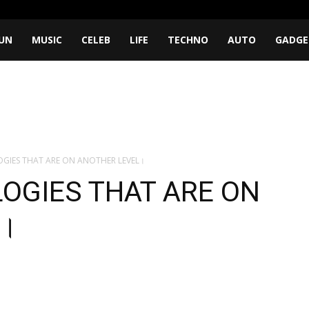
UN
MUSIC
CELEB
LIFE
TECHNO
AUTO
GADGE
GIES THAT ARE ON ANOTHER LEVEL।
OGIES THAT ARE ON
L।