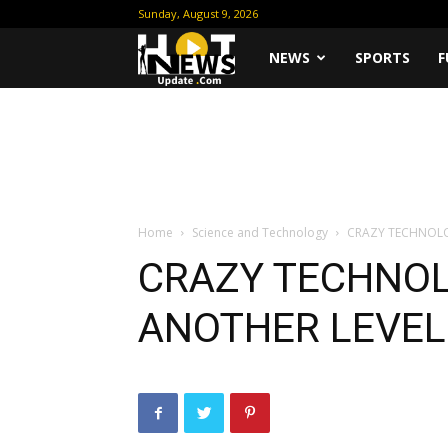
Sunday, August 9, 2026
Hot
NEWS
SPORTS
F
News
Update
Home
Science and Technology
CRAZY TECHNOLO
CRAZY TECHNOL
ANOTHER LEVE