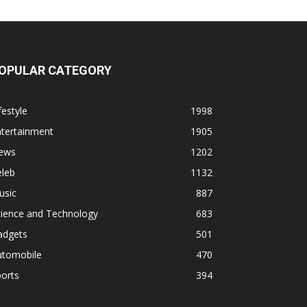
OPULAR CATEGORY
festyle
1998
ntertainment
1905
ews
1202
eleb
1132
usic
887
cience and Technology
683
adgets
501
utomobile
470
orts
394