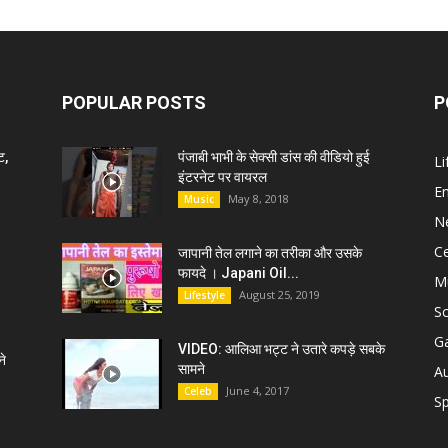
POPULAR POSTS
P
ट,
पंजाबी भाभी के सेक्सी डांस की वीडियो हुई
Li
इंटरनेट पर वायरल
E
May 8, 2018
Music
N
C
जापानी तेल लगाने का तरीका और उसके
फायदे । Japani Oil...
M
August 25, 2019
Lifestyle
S
G
VIDEO: आलिआ भट्ट ने उतारे कपड़े सबके
े
सामने
A
June 4, 2017
Celeb
Sp