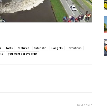
s
facts
features
futuristic
Gadgets
inventions
p 5
you wont believe exist
Next article