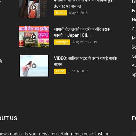
ट,
पंजाबी भाभी के सेक्सी डांस की वीडियो हुई
Li
इंटरनेट पर वायरल
E
May 8, 2018
Music
N
C
जापानी तेल लगाने का तरीका और उसके
फायदे । Japani Oil...
M
August 25, 2019
Lifestyle
S
G
VIDEO: आलिआ भट्ट ने उतारे कपड़े सबके
े
सामने
A
June 4, 2017
Celeb
Sp
OUT US
F
news update is your news, entertainment, music fashion