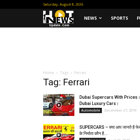
Saturday, August 8, 2026
Hot
NEWS
SPORTS
F
News
Update
Home
Tags
Ferrari
Tag: Ferrari
Dubai Supercars With Prices
Dubai Luxury Cars।
December 27, 2019
Automobile
SUPERCARS – क्या आप जानते है फेर
के निर्माता कौन है...