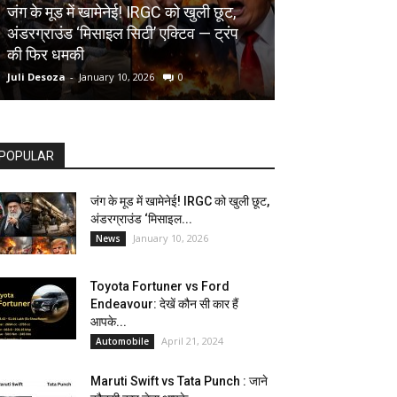
AUTOMOBILE
जंग के मूड में खामेनेई! IRGC को खुली छूट,
अंडरग्राउंड ‘मिसाइल सिटी’ एक्टिव — ट्रंप
Toyota Fortune
की फिर धमकी
देखें कौन सी कार ह
Juli Desoza
-
January 10, 2026
0
dhoni
-
April 21, 202
POPULAR
जंग के मूड में खामेनेई! IRGC को खुली छूट,
अंडरग्राउंड ‘मिसाइल...
January 10, 2026
News
Toyota Fortuner vs Ford
Endeavour: देखें कौन सी कार हैं
आपके...
April 21, 2024
Automobile
Maruti Swift vs Tata Punch : जाने