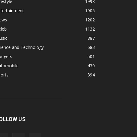
festyle
1998
ntertainment
1905
ews
1202
eleb
1132
usic
887
cience and Technology
683
adgets
501
utomobile
470
orts
394
OLLOW US