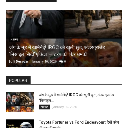
NEWS
जंग के मूड में खामेनेई! IRGC को खुली छूट, अंडरग्राउंड
T
‘मिसाइल सिटी’ एक्टिव — ट्रंप की फिर धमकी
क
Juli Desoza
-
January 10, 2026
0
d
POPULAR
जंग के मूड में खामेनेई! IRGC को खुली छूट, अंडरग्राउंड
‘मिसाइल...
January 10, 2026
News
Toyota Fortuner vs Ford Endeavour: देखें कौन
सी कार हैं आपके...