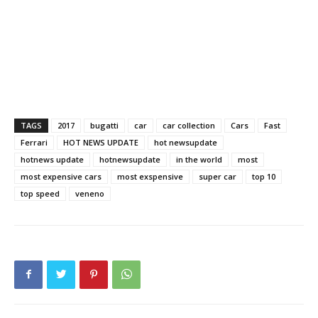
TAGS
2017
bugatti
car
car collection
Cars
Fast
Ferrari
HOT NEWS UPDATE
hot newsupdate
hotnews update
hotnewsupdate
in the world
most
most expensive cars
most exspensive
super car
top 10
top speed
veneno